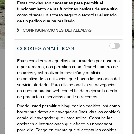
DRENES DE MECHA
Estas cookies son necesarias para permitir el
funcionamiento de las funciones básicas de este sitio,
como ofrecer un acceso seguro o recordar el estado
de un pedido que ha realizado.
CONFIGURACIONES DETALLADAS
COOKIES ANALÍTICAS
Estas cookies son aquellas que, tratadas por nosotros
o por terceros, nos permiten cuantificar el número de
Drenes de Mecha
usuarios y así realizar la medición y análisis
estadístico de la utilización que hacen los usuarios del
servicio ofertado. Para ello se analiza su navegación
en nuestra página web con el fin de mejorar la oferta
de productos o servicios que le ofrecemos.
Drenes de Mecha
Puede usted permitir o bloquear las cookies, así como
borrar sus datos de navegación (incluidas las cookies)
TERRATEST
desde el navegador que usted utiliza. Consulte las
Los drenes son geocompuestos que tienen la propiedad de
opciones e instrucciones que ofrece su navegador
crear vías preferentes de salida de agua, consiguiendo de esta
para ello. Tenga en cuenta que si acepta las cookies