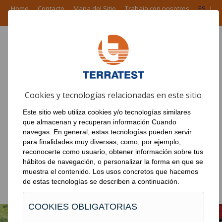
Home
Contacto
Mapa del Sitio
Trabaja con nosotros
ES
I
EN
I
FR
I
PT
ÁREA CORPORATIVA
Cookies y tecnologías relacionadas en este sitio
PRODUCTOS
Este sitio web utiliza cookies y/o tecnologías similares
EN EL MUNDO
que almacenan y recuperan información Cuando
navegas. En general, estas tecnologías pueden servir
NOTICIAS
para finalidades muy diversas, como, por ejemplo,
reconocerte como usuario, obtener información sobre tus
OBRAS
hábitos de navegación, o personalizar la forma en que se
muestra el contenido. Los usos concretos que hacemos
DESCARGAS
de estas tecnologías se describen a continuación.
COOKIES OBLIGATORIAS