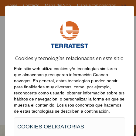
Home
Contacto
Mapa del Sitio
Trabaja con nosotros
ES
I
EN
I
FR
I
PT
ÁREA CORPORATIVA
Cookies y tecnologías relacionadas en este sitio
PRODUCTOS
Este sitio web utiliza cookies y/o tecnologías similares
EN EL MUNDO
que almacenan y recuperan información Cuando
navegas. En general, estas tecnologías pueden servir
NOTICIAS
para finalidades muy diversas, como, por ejemplo,
reconocerte como usuario, obtener información sobre tus
OBRAS
hábitos de navegación, o personalizar la forma en que se
muestra el contenido. Los usos concretos que hacemos
DESCARGAS
de estas tecnologías se describen a continuación.
COOKIES OBLIGATORIAS